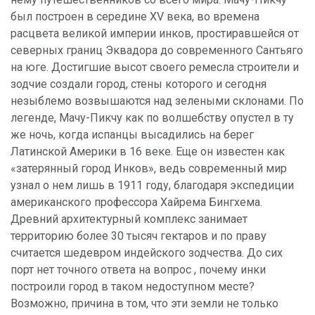
был построен в середине XV века, во времена
расцвета великой империи инков, простиравшейся от
северных границ Эквадора до современного Сантьяго
на юге. Достигшие высот своего ремесла строители и
зодчие создали город, стены которого и сегодня
незыблемо возвышаются над зелеными склонами. По
легенде, Мачу-Пикчу как по волшебству опустел в ту
же ночь, когда испанцы высадились на берег
Латинской Америки в 16 веке. Еще он известен как
«затерянный город Инков», ведь современный мир
узнал о нем лишь в 1911 году, благодаря экспедиции
американского профессора Хайрема Бингхема.
Древний архитектурный комплекс занимает
территорию более 30 тысяч гектаров и по праву
считается шедевром индейского зодчества. До сих
порт нет точного ответа на вопрос , почему инки
построили город в таком недоступном месте?
Возможно, причина в том, что эти земли не только