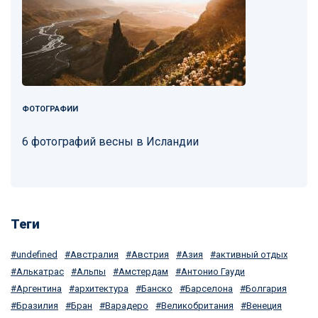
ФОТОГРАФИИ
6 фотографий весны в Исландии
Теги
undefined
Австралия
Австрия
Азия
активный отдых
Алькатрас
Альпы
Амстердам
Антонио Гауди
Аргентина
архитектура
Банско
Барселона
Болгария
Бразилия
Бран
Варадеро
Великобритания
Венеция