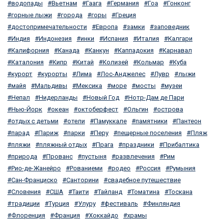
водопады
Вьетнам
Гаага
Германия
Гоа
Гонконг
горные лыжи
города
горы
Греция
достопримечательности
Европа
замки
заповедник
Индия
Индонезия
инки
Испания
Италия
Калгари
Калифорния
Канада
Канкун
Каппадокия
Карнавал
Каталония
Кипр
Китай
Колизей
Кольмар
Куба
курорт
курорты
Лима
Лос-Анджелес
Лувр
лыжи
майя
Мальдивы
Мексика
море
мосты
музеи
Непал
Нидерланды
Новый Год
Нотр-Дам де Пари
Нью-Йорк
океан
октоберфест
Ольгин
острова
отдых с детьми
отели
Памуккале
памятники
Пантеон
парад
Париж
парки
Перу
пещерные поселения
Пляж
пляжи
пляжный отдых
Прага
праздники
Прибалтика
природа
Прованс
пустыня
развлечения
Рим
Рио-де-Жанейро
Рованиеми
родео
Россия
Румыния
Сан-Франциско
Санторини
свадебное путешествие
Словения
США
Таити
Тайланд
Томатина
Тоскана
традиции
Турция
Улуру
фестиваль
Финляндия
Флоренция
Франция
Хоккайдо
храмы