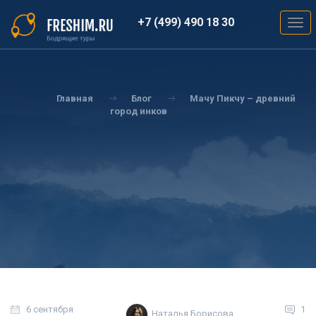
Перейти
к
+7 (499) 490 18 30
Togg
основному
navig
содержанию
Вы
здесь
Главная
Блог
Мачу Пикчу – древний
город инков
6 сентября
1
Наталья Борисова