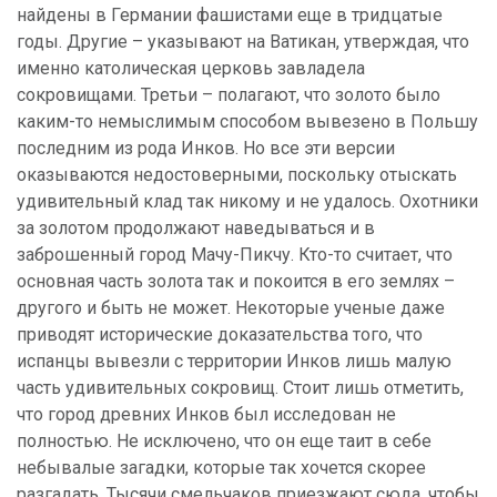
найдены в Германии фашистами еще в тридцатые
годы. Другие – указывают на Ватикан, утверждая, что
именно католическая церковь завладела
сокровищами. Третьи – полагают, что золото было
каким-то немыслимым способом вывезено в Польшу
последним из рода Инков. Но все эти версии
оказываются недостоверными, поскольку отыскать
удивительный клад так никому и не удалось. Охотники
за золотом продолжают наведываться и в
заброшенный город Мачу-Пикчу. Кто-то считает, что
основная часть золота так и покоится в его землях –
другого и быть не может. Некоторые ученые даже
приводят исторические доказательства того, что
испанцы вывезли с территории Инков лишь малую
часть удивительных сокровищ. Стоит лишь отметить,
что город древних Инков был исследован не
полностью. Не исключено, что он еще таит в себе
небывалые загадки, которые так хочется скорее
разгадать. Тысячи смельчаков приезжают сюда, чтобы