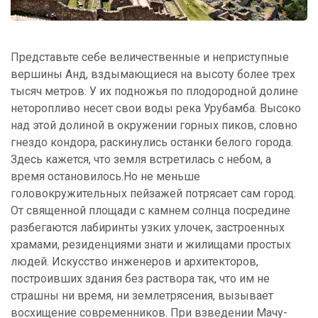
Представьте себе величественные и неприступные
вершины Анд, вздымающиеся на высоту более трех
тысяч метров. У их подножья по плодородной долине
неторопливо несет свои воды река Урубамба. Высоко
над этой долиной в окружении горных пиков, словно
гнездо кондора, раскинулись останки белого города.
Здесь кажется, что земля встретилась с небом, а
время остановилось.Но не меньше
головокружительных пейзажей потрясает сам город.
От священной площади с камнем солнца посредине
разбегаются лабиринты узких улочек, застроенных
храмами, резиденциями знати и жилищами простых
людей. Искусство инженеров и архитекторов,
построивших здания без раствора так, что им не
страшны ни время, ни землетрясения, вызывает
восхищение современников. При взведении Мачу-