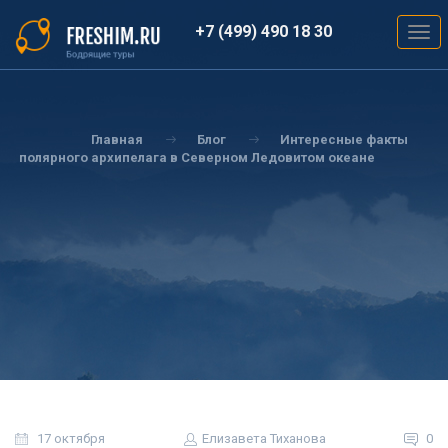
Перейти
к
+7 (499) 490 18 30
Togg
основному
navig
содержанию
Вы
здесь
Главная
Блог
Интересные факты
полярного архипелага в Северном Ледовитом океане
17 октября
Елизавета Тиханова
0