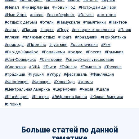
Непал
Нидерланды
Новый Год
Нотр-Дам де Пари
Нью-Йорк
океан
октоберфест
Ольгин
острова
отдых с детьми
отели
Памуккале
памятники
Пантеон
парад
Париж
парки
Перу
пещерные поселения
Пляж
пляжи
пляжный отдых
Прага
праздники
Прибалтика
природа
Прованс
пустыня
развлечения
Рим
Рио-де-Жанейро
Рованиеми
родео
Россия
Румыния
Сан-Франциско
Санторини
свадебное путешествие
Словения
США
Таити
Тайланд
Томатина
Тоскана
традиции
Турция
Улуру
фестиваль
Финляндия
Флоренция
Франция
Хоккайдо
храмы
Центральная Америка
церемонии
Чехия
шале
Швейцария
Швеция
Эйфелева башня
Южная Америка
Япония
Больше статей по данной
тематике