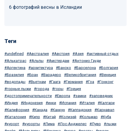
6 фотографий весны в Исландии
Теги
undefined
Австралия
Австрия
Азия
активный отдых
Алькатрас
Альпы
Амстердам
Антонио Гауди
Аргентина
архитектура
Банско
Барселона
Болгария
Бразилия
Бран
Варадеро
Великобритания
Венеция
водопады
Вьетнам
Гаага
Германия
Гоа
Гонконг
горные лыжи
города
горы
Греция
достопримечательности
Европа
замки
заповедник
Индия
Индонезия
инки
Испания
Италия
Калгари
Калифорния
Канада
Канкун
Каппадокия
Карнавал
Каталония
Кипр
Китай
Колизей
Кольмар
Куба
курорт
курорты
Лима
Лос-Анджелес
Лувр
лыжи
майя
Мальдивы
Мексика
море
мосты
музеи