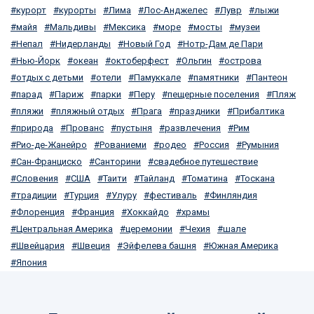
курорт
курорты
Лима
Лос-Анджелес
Лувр
лыжи
майя
Мальдивы
Мексика
море
мосты
музеи
Непал
Нидерланды
Новый Год
Нотр-Дам де Пари
Нью-Йорк
океан
октоберфест
Ольгин
острова
отдых с детьми
отели
Памуккале
памятники
Пантеон
парад
Париж
парки
Перу
пещерные поселения
Пляж
пляжи
пляжный отдых
Прага
праздники
Прибалтика
природа
Прованс
пустыня
развлечения
Рим
Рио-де-Жанейро
Рованиеми
родео
Россия
Румыния
Сан-Франциско
Санторини
свадебное путешествие
Словения
США
Таити
Тайланд
Томатина
Тоскана
традиции
Турция
Улуру
фестиваль
Финляндия
Флоренция
Франция
Хоккайдо
храмы
Центральная Америка
церемонии
Чехия
шале
Швейцария
Швеция
Эйфелева башня
Южная Америка
Япония