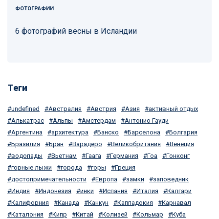
ФОТОГРАФИИ
6 фотографий весны в Исландии
Теги
undefined
Австралия
Австрия
Азия
активный отдых
Алькатрас
Альпы
Амстердам
Антонио Гауди
Аргентина
архитектура
Банско
Барселона
Болгария
Бразилия
Бран
Варадеро
Великобритания
Венеция
водопады
Вьетнам
Гаага
Германия
Гоа
Гонконг
горные лыжи
города
горы
Греция
достопримечательности
Европа
замки
заповедник
Индия
Индонезия
инки
Испания
Италия
Калгари
Калифорния
Канада
Канкун
Каппадокия
Карнавал
Каталония
Кипр
Китай
Колизей
Кольмар
Куба