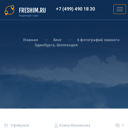
Перейти
к
+7 (499) 490 18 30
Togg
основному
navig
содержанию
Вы
здесь
Главная
Блог
6 фотографий зимнего
Эдинбурга, Шотландия
9 февраля
Елена Манаекова
1