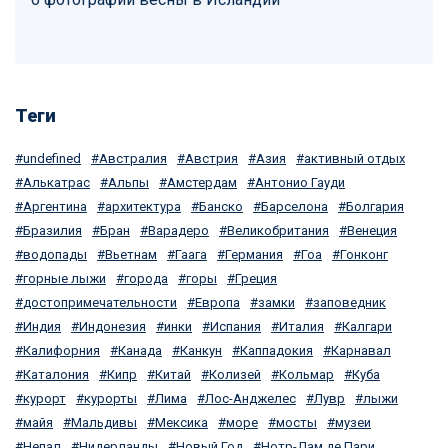
Теги
undefined
Австралия
Австрия
Азия
активный отдых
Алькатрас
Альпы
Амстердам
Антонио Гауди
Аргентина
архитектура
Банско
Барселона
Болгария
Бразилия
Бран
Варадеро
Великобритания
Венеция
водопады
Вьетнам
Гаага
Германия
Гоа
Гонконг
горные лыжи
города
горы
Греция
достопримечательности
Европа
замки
заповедник
Индия
Индонезия
инки
Испания
Италия
Калгари
Калифорния
Канада
Канкун
Каппадокия
Карнавал
Каталония
Кипр
Китай
Колизей
Кольмар
Куба
курорт
курорты
Лима
Лос-Анджелес
Лувр
лыжи
майя
Мальдивы
Мексика
море
мосты
музеи
Непал
Нидерланды
Новый Год
Нотр-Дам де Пари