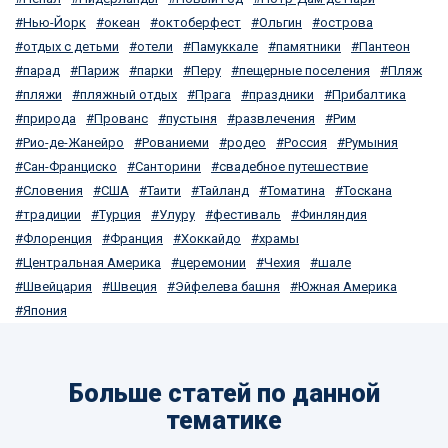
Нью-Йорк
океан
октоберфест
Ольгин
острова
отдых с детьми
отели
Памуккале
памятники
Пантеон
парад
Париж
парки
Перу
пещерные поселения
Пляж
пляжи
пляжный отдых
Прага
праздники
Прибалтика
природа
Прованс
пустыня
развлечения
Рим
Рио-де-Жанейро
Рованиеми
родео
Россия
Румыния
Сан-Франциско
Санторини
свадебное путешествие
Словения
США
Таити
Тайланд
Томатина
Тоскана
традиции
Турция
Улуру
фестиваль
Финляндия
Флоренция
Франция
Хоккайдо
храмы
Центральная Америка
церемонии
Чехия
шале
Швейцария
Швеция
Эйфелева башня
Южная Америка
Япония
Больше статей по данной
тематике