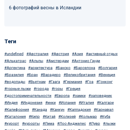
6 фотографий весны в Исландии
Теги
undefined
Австралия
Австрия
Азия
активный отдых
Алькатрас
Альпы
Амстердам
Антонио Гауди
Аргентина
архитектура
Банско
Барселона
Болгария
Бразилия
Бран
Варадеро
Великобритания
Венеция
водопады
Вьетнам
Гаага
Германия
Гоа
Гонконг
горные лыжи
города
горы
Греция
достопримечательности
Европа
замки
заповедник
Индия
Индонезия
инки
Испания
Италия
Калгари
Калифорния
Канада
Канкун
Каппадокия
Карнавал
Каталония
Кипр
Китай
Колизей
Кольмар
Куба
курорт
курорты
Лима
Лос-Анджелес
Лувр
лыжи