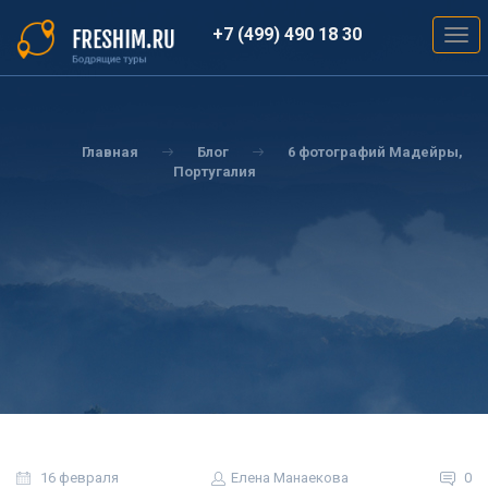
Перейти
к
+7 (499) 490 18 30
Togg
основному
navig
содержанию
Вы
здесь
Главная
Блог
6 фотографий Мадейры,
Португалия
16 февраля
Елена Манаекова
0