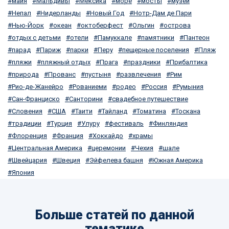
майя
Мальдивы
Мексика
море
мосты
музеи
Непал
Нидерланды
Новый Год
Нотр-Дам де Пари
Нью-Йорк
океан
октоберфест
Ольгин
острова
отдых с детьми
отели
Памуккале
памятники
Пантеон
парад
Париж
парки
Перу
пещерные поселения
Пляж
пляжи
пляжный отдых
Прага
праздники
Прибалтика
природа
Прованс
пустыня
развлечения
Рим
Рио-де-Жанейро
Рованиеми
родео
Россия
Румыния
Сан-Франциско
Санторини
свадебное путешествие
Словения
США
Таити
Тайланд
Томатина
Тоскана
традиции
Турция
Улуру
фестиваль
Финляндия
Флоренция
Франция
Хоккайдо
храмы
Центральная Америка
церемонии
Чехия
шале
Швейцария
Швеция
Эйфелева башня
Южная Америка
Япония
Больше статей по данной
тематике