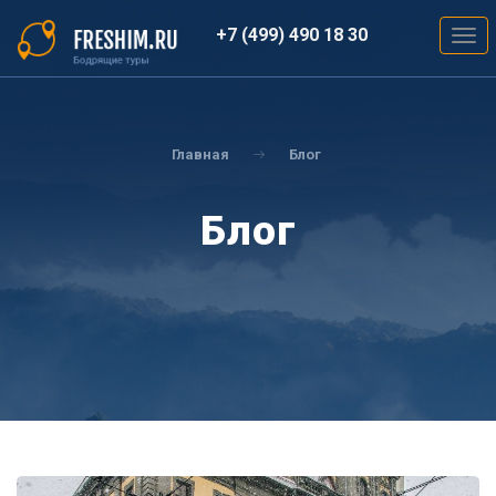
Перейти
к
+7 (499) 490 18 30
Togg
основному
navig
содержанию
Вы
здесь
Главная
Блог
Блог