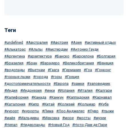
Теги
undefined
Австралия
Австрия
Азия
активный отдых
Алькатрас
Альпы
Амстердам
Антонио Гауди
Аргентина
архитектура
Банско
Барселона
Болгария
Бразилия
Бран
Варадеро
Великобритания
Венеция
водопады
Вьетнам
Гаага
Германия
Гоа
Гонконг
горные лыжи
города
горы
Греция
достопримечательности
Европа
замки
заповедник
Индия
Индонезия
инки
Испания
Италия
Калгари
Калифорния
Канада
Канкун
Каппадокия
Карнавал
Каталония
Кипр
Китай
Колизей
Кольмар
Куба
курорт
курорты
Лима
Лос-Анджелес
Лувр
лыжи
майя
Мальдивы
Мексика
море
мосты
музеи
Непал
Нидерланды
Новый Год
Нотр-Дам де Пари