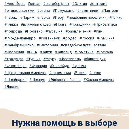
Нью-Йорк
океан
октоберфест
Ольгин
острова
отдых с детьми
отели
Памуккале
памятники
Пантеон
парад
Париж
парки
Перу
пещерные поселения
Пляж
пляжи
пляжный отдых
Прага
праздники
Прибалтика
природа
Прованс
пустыня
развлечения
Рим
Рио-де-Жанейро
Рованиеми
родео
Россия
Румыния
Сан-Франциско
Санторини
свадебное путешествие
Словения
США
Таити
Тайланд
Томатина
Тоскана
традиции
Турция
Улуру
фестиваль
Финляндия
Флоренция
Франция
Хоккайдо
храмы
Центральная Америка
церемонии
Чехия
шале
Швейцария
Швеция
Эйфелева башня
Южная Америка
Япония
Нужна помощь в выборе