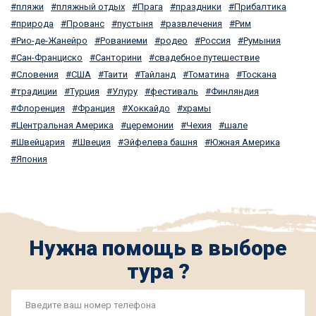
пляжи
пляжный отдых
Прага
праздники
Прибалтика
природа
Прованс
пустыня
развлечения
Рим
Рио-де-Жанейро
Рованиеми
родео
Россия
Румыния
Сан-Франциско
Санторини
свадебное путешествие
Словения
США
Таити
Тайланд
Томатина
Тоскана
традиции
Турция
Улуру
фестиваль
Финляндия
Флоренция
Франция
Хоккайдо
храмы
Центральная Америка
церемонии
Чехия
шале
Швейцария
Швеция
Эйфелева башня
Южная Америка
Япония
Нужна помощь в выборе
тура ?