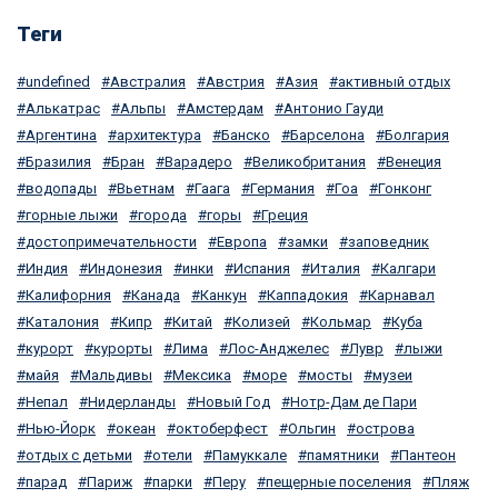
Теги
undefined
Австралия
Австрия
Азия
активный отдых
Алькатрас
Альпы
Амстердам
Антонио Гауди
Аргентина
архитектура
Банско
Барселона
Болгария
Бразилия
Бран
Варадеро
Великобритания
Венеция
водопады
Вьетнам
Гаага
Германия
Гоа
Гонконг
горные лыжи
города
горы
Греция
достопримечательности
Европа
замки
заповедник
Индия
Индонезия
инки
Испания
Италия
Калгари
Калифорния
Канада
Канкун
Каппадокия
Карнавал
Каталония
Кипр
Китай
Колизей
Кольмар
Куба
курорт
курорты
Лима
Лос-Анджелес
Лувр
лыжи
майя
Мальдивы
Мексика
море
мосты
музеи
Непал
Нидерланды
Новый Год
Нотр-Дам де Пари
Нью-Йорк
океан
октоберфест
Ольгин
острова
отдых с детьми
отели
Памуккале
памятники
Пантеон
парад
Париж
парки
Перу
пещерные поселения
Пляж