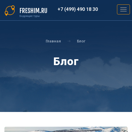
Перейти
к
+7 (499) 490 18 30
Togg
основному
navig
содержанию
Вы
здесь
Главная
Блог
Блог