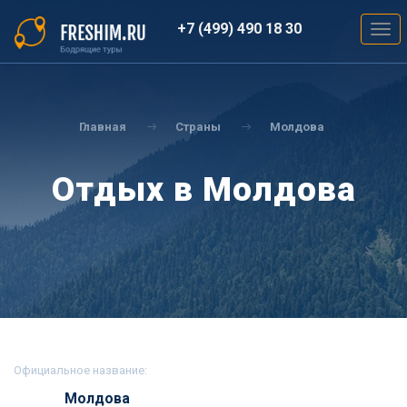
Перейти
к
+7 (499) 490 18 30
Togg
основному
navig
содержанию
Вы
здесь
Главная
Страны
Молдова
Отдых в Молдова
Официальное название:
Молдова