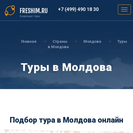
Перейти
к
+7 (499) 490 18 30
Togg
основному
navig
содержанию
Вы
здесь
Главная
Страны
Молдова
Туры
в Молдова
Туры в Молдова
Подбор тура в Молдова онлайн