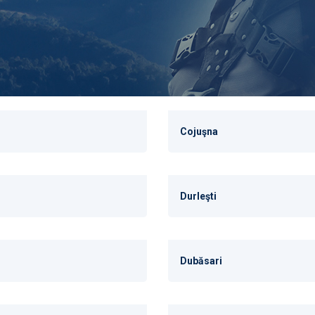
Cojuşna
Durleşti
Dubăsari