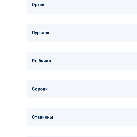
Орхей
Пуркари
Рыбница
Сороки
Ставчены