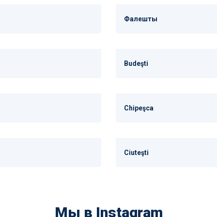
Фалешты
Budeşti
Chipeşca
Ciuteşti
Мы в Instagram