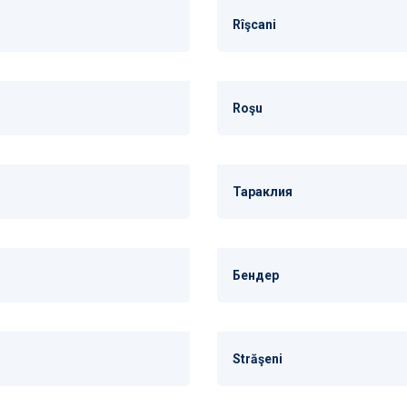
Rîşcani
Roşu
Тараклия
Бендер
Străşeni