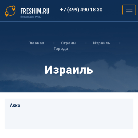
Перейти
к
+7 (499) 490 18 30
Togg
основному
navig
содержанию
Вы
здесь
Главная
Страны
Израиль
Города
Израиль
Акко