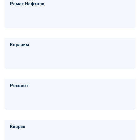
Рамат Нафтали
Коразим
Реховот
Кисрин