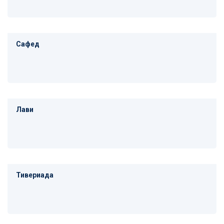
Сафед
Лави
Тивериада