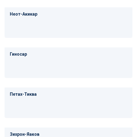
Неот-Акикар
Гиносар
Петах-Тиква
Зихрон-Яаков