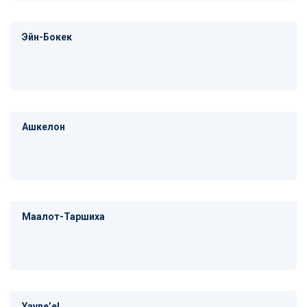
Эйн-Бокек
Ашкелон
Маалот-Таршиха
Yavneʼel