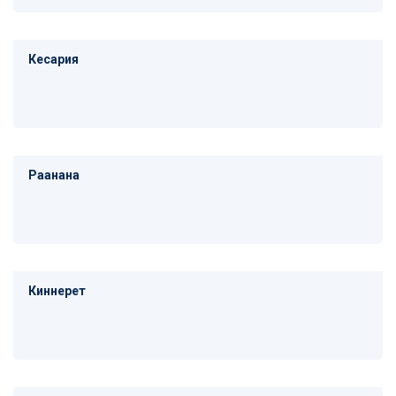
Кесария
Раанана
Киннерет