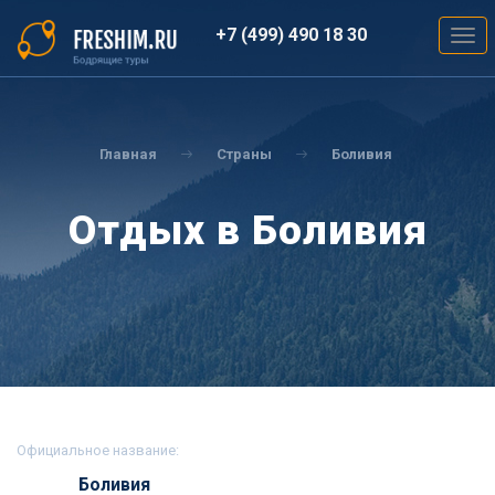
Перейти
к
+7 (499) 490 18 30
Togg
основному
navig
содержанию
Вы
здесь
Главная
Страны
Боливия
Отдых в Боливия
Официальное название:
Боливия