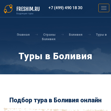
Перейти
к
+7 (499) 490 18 30
Togg
основному
navig
содержанию
Вы
здесь
Главная
Страны
Боливия
Туры в
Боливия
Туры в Боливия
Подбор тура в Боливия онлайн