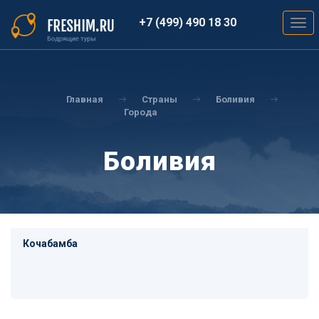
Перейти
к
+7 (499) 490 18 30
Togg
основному
navig
содержанию
Вы
здесь
Главная
Страны
Боливия
Города
Боливия
Кочабамба