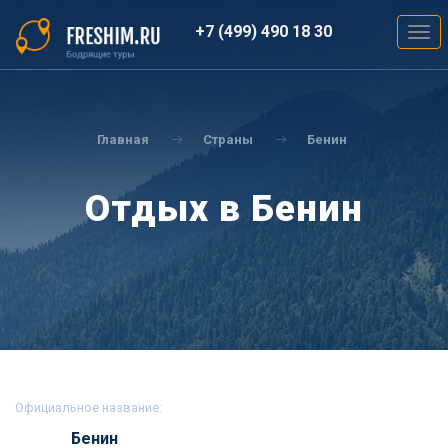
Перейти
к
+7 (499) 490 18 30
Togg
основному
navig
содержанию
Вы
здесь
Главная
Страны
Бенин
Отдых в Бенин
Официальное название:
Бенин