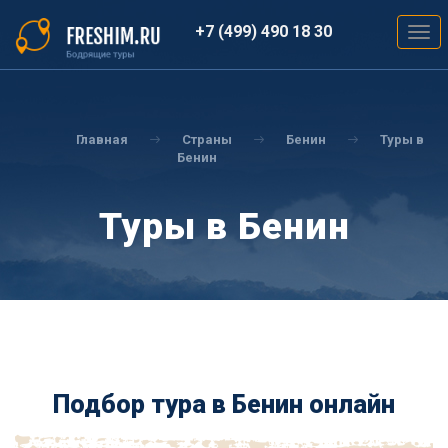
Перейти
к
+7 (499) 490 18 30
Togg
основному
navig
содержанию
Вы
здесь
Главная
Страны
Бенин
Туры в
Бенин
Туры в Бенин
Подбор тура в Бенин онлайн