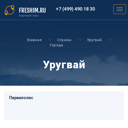
Перейти
к
+7 (499) 490 18 30
Togg
основному
navig
содержанию
Вы
здесь
Главная
Страны
Уругвай
Города
Уругвай
Пириаполис