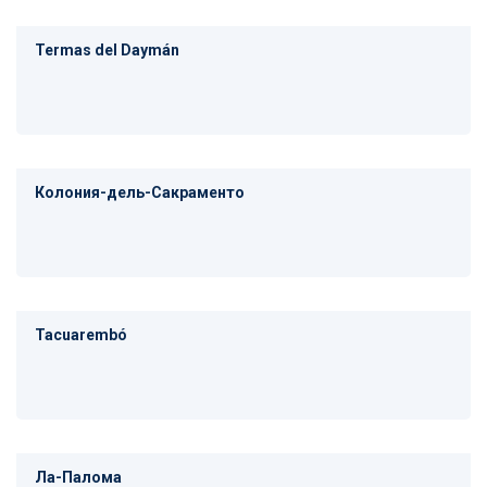
Termas del Daymán
Колония-дель-Сакраменто
Tacuarembó
Ла-Палома