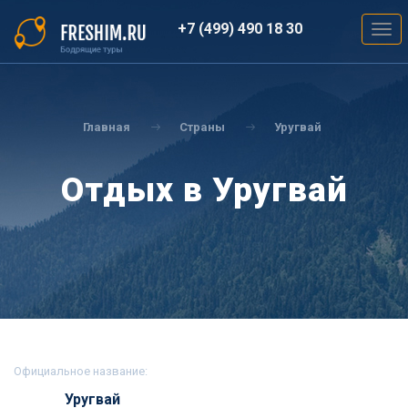
Перейти
к
+7 (499) 490 18 30
Togg
основному
navig
содержанию
Вы
здесь
Главная
Страны
Уругвай
Отдых в Уругвай
Официальное название:
Уругвай