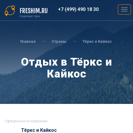
Перейти
к
+7 (499) 490 18 30
Togg
основному
navig
содержанию
Вы
здесь
Главная
Страны
Тёркс и Кайкос
Отдых в Тёркс и
Кайкос
Официальное название:
Тёркс и Кайкос