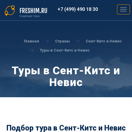
Перейти
к
+7 (499) 490 18 30
Togg
основному
navig
содержанию
Вы
здесь
Главная
Страны
Сент-Китс и Невис
Туры в Сент-Китс и Невис
Туры в Сент-Китс и
Невис
Подбор тура в Сент-Китс и Невис