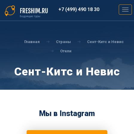
Перейти
к
+7 (499) 490 18 30
Togg
основному
navig
содержанию
Вы
здесь
Главная
Страны
Сент-Китс и Невис
Отели
Сент-Китс и Невис
Мы в Instagram