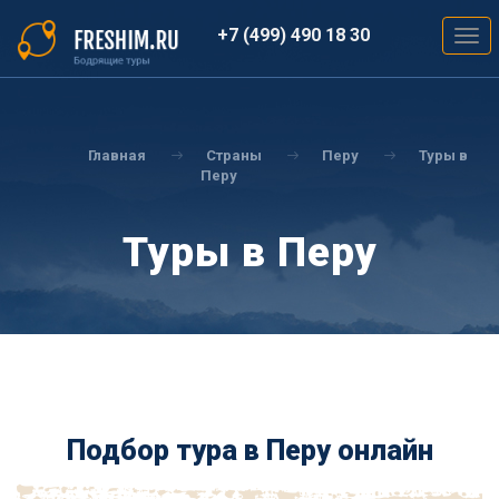
Перейти
к
+7 (499) 490 18 30
Togg
основному
navig
содержанию
Вы
здесь
Главная
Страны
Перу
Туры в
Перу
Туры в Перу
Подбор тура в Перу онлайн