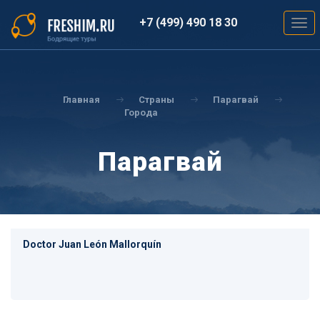
Перейти
к
+7 (499) 490 18 30
Togg
основному
navig
содержанию
Вы
здесь
Главная
Страны
Парагвай
Города
Парагвай
Doctor Juan León Mallorquín