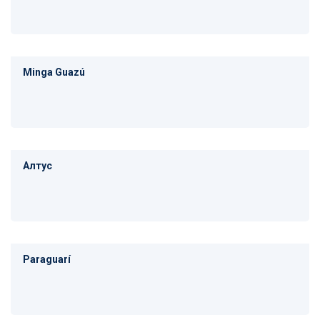
Minga Guazú
Алтус
Paraguarí