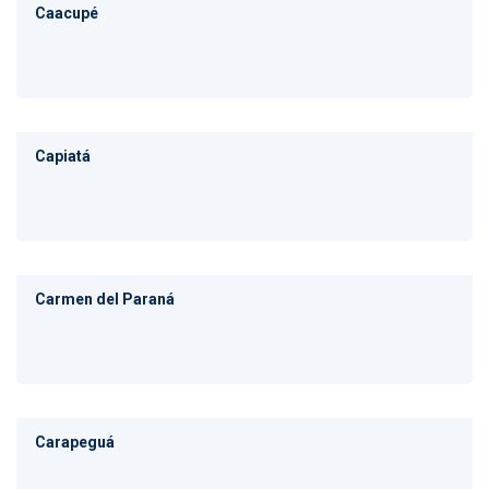
Caacupé
Capiatá
Carmen del Paraná
Carapeguá