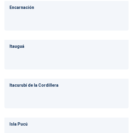
Encarnación
Itauguá
Itacurubí de la Cordillera
Isla Pucú