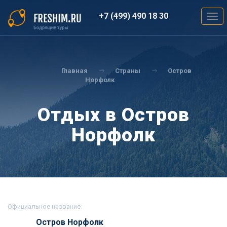
Перейти
к
+7 (499) 490 18 30
Togg
основному
navig
содержанию
Вы
здесь
Главная
Страны
Остров
Норфолк
Отдых в Остров
Норфолк
Официальное название:
Остров Норфолк