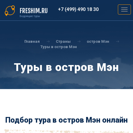
Перейти
к
+7 (499) 490 18 30
Togg
основному
navig
содержанию
Вы
здесь
Главная
Страны
остров Мэн
Туры в остров Мэн
Туры в остров Мэн
Подбор тура в остров Мэн онлайн