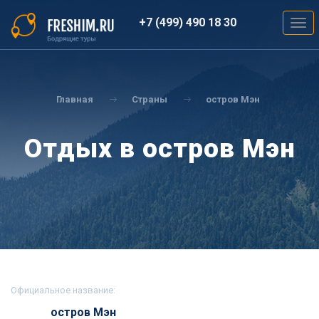
Перейти
к
+7 (499) 490 18 30
Togg
основному
navig
содержанию
Вы
здесь
Главная
Страны
остров Мэн
Отдых в остров Мэн
Официальное название:
остров Мэн