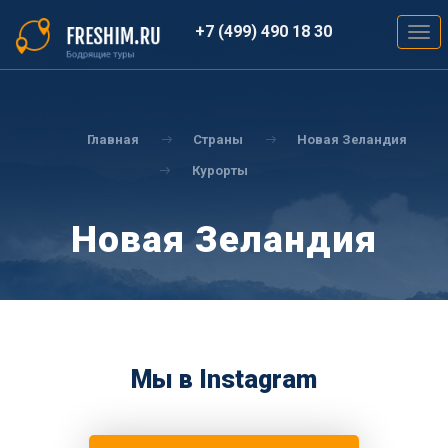
Перейти
к
+7 (499) 490 18 30
Togg
основному
navig
содержанию
Вы
здесь
Главная
Страны
Новая Зеландия
Курорты
Новая Зеландия
Мы в Instagram