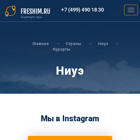
Перейти
к
+7 (499) 490 18 30
Togg
основному
navig
содержанию
Вы
здесь
Главная
Страны
Ниуэ
Курорты
Ниуэ
Мы в Instagram