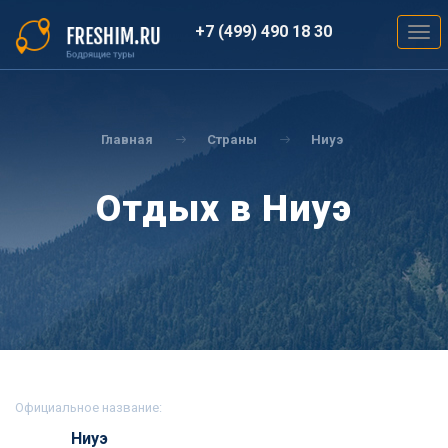
Перейти
к
+7 (499) 490 18 30
Togg
основному
navig
содержанию
Вы
здесь
Главная
Страны
Ниуэ
Отдых в Ниуэ
Официальное название:
Ниуэ