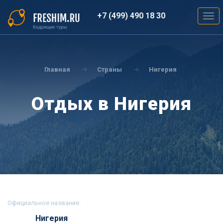
Перейти
к
+7 (499) 490 18 30
Togg
основному
navig
содержанию
Вы
здесь
Главная
Страны
Нигерия
Отдых в Нигерия
Официальное название:
Нигерия