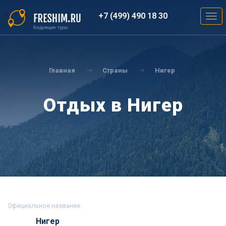
Перейти
к
+7 (499) 490 18 30
Togg
основному
navig
содержанию
Вы
здесь
Главная
Страны
Нигер
Отдых в Нигер
Официальное название:
Нигер