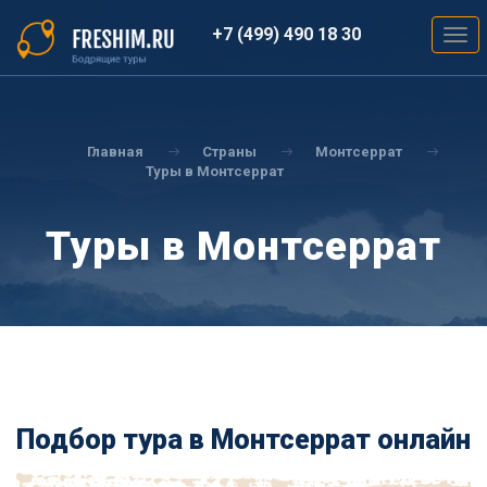
Перейти
к
+7 (499) 490 18 30
Togg
основному
navig
содержанию
Вы
здесь
Главная
Страны
Монтсеррат
Туры в Монтсеррат
Туры в Монтсеррат
Подбор тура в Монтсеррат онлайн