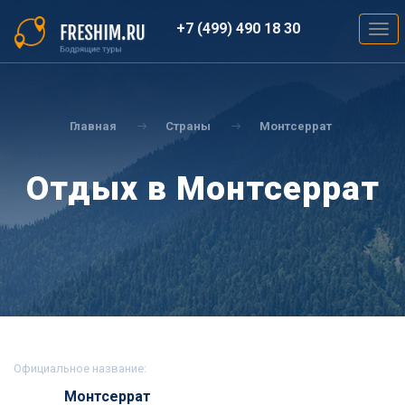
Перейти
к
+7 (499) 490 18 30
Togg
основному
navig
содержанию
Вы
здесь
Главная
Страны
Монтсеррат
Отдых в Монтсеррат
Официальное название:
Монтсеррат