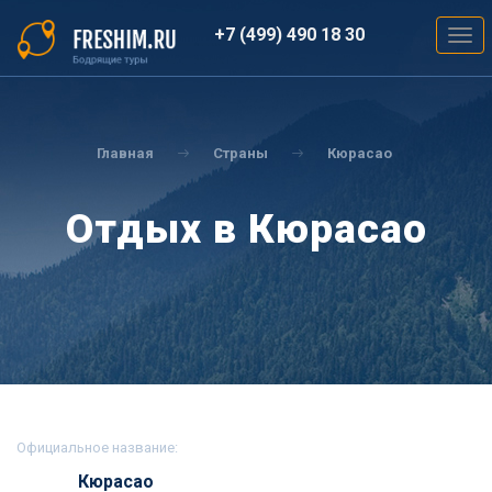
Перейти
к
+7 (499) 490 18 30
Togg
основному
navig
содержанию
Вы
здесь
Главная
Страны
Кюрасао
Отдых в Кюрасао
Официальное название:
Кюрасао