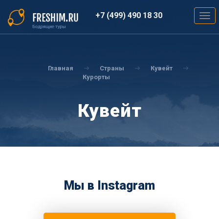
Перейти
к
+7 (499) 490 18 30
Togg
основному
navig
содержанию
Вы
здесь
Главная
Страны
Кувейт
Курорты
Кувейт
Мы в Instagram