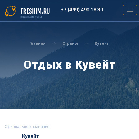
Перейти
к
+7 (499) 490 18 30
Togg
основному
navig
содержанию
Вы
здесь
Главная
Страны
Кувейт
Отдых в Кувейт
Официальное название:
Кувейт