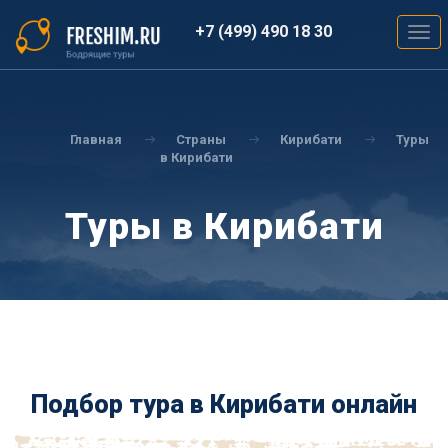
Перейти
к
+7 (499) 490 18 30
Togg
основному
navig
содержанию
Вы
здесь
Главная
Страны
Кирибати
Туры
в Кирибати
Туры в Кирибати
Подбор тура в Кирибати онлайн