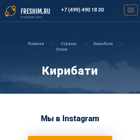
Перейти
к
+7 (499) 490 18 30
Togg
основному
navig
содержанию
Вы
здесь
Главная
Страны
Кирибати
Отели
Кирибати
Мы в Instagram