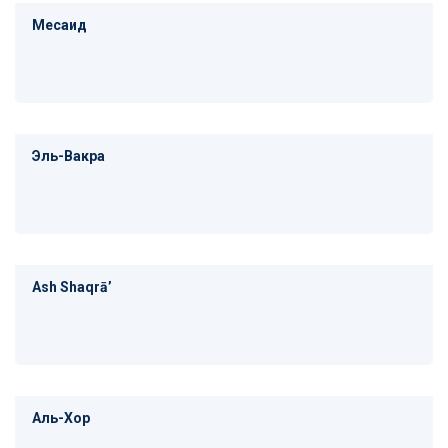
Месаид
Эль-Вакра
Ash Shaqrāʼ
Аль-Хор