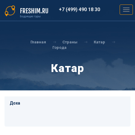
Перейти
к
+7 (499) 490 18 30
Togg
основному
navig
содержанию
Вы
здесь
Главная
Страны
Катар
Города
Катар
Доха