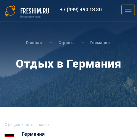
Перейти
к
+7 (499) 490 18 30
Togg
основному
navig
содержанию
Вы
здесь
Главная
Страны
Германия
Отдых в Германия
Официальное название:
Германия