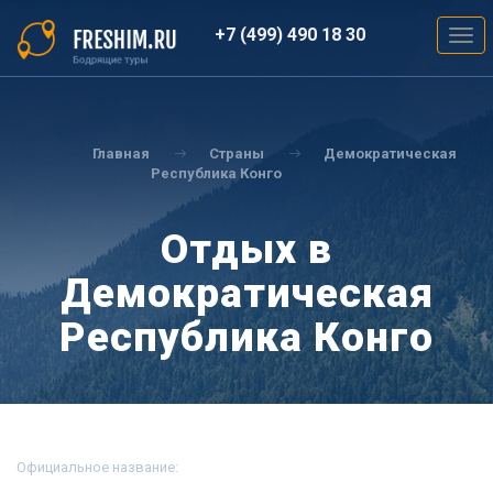
Перейти
к
+7 (499) 490 18 30
Togg
основному
navig
содержанию
Вы
здесь
Главная
Страны
Демократическая
Республика Конго
Отдых в
Демократическая
Республика Конго
Официальное название: