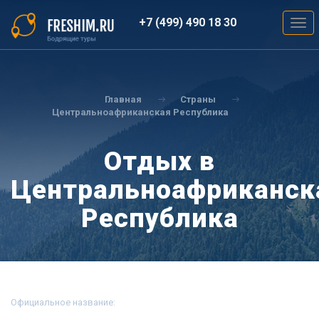
Перейти
к
+7 (499) 490 18 30
Togg
основному
navig
содержанию
Вы
здесь
Главная
Страны
Центральноафриканская Республика
Отдых в
Центральноафриканск
Республика
Официальное название: