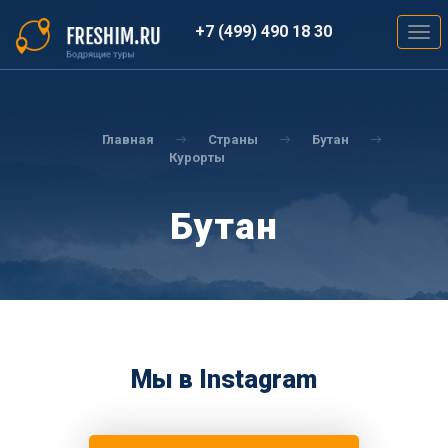
Перейти
к
+7 (499) 490 18 30
Togg
основному
navig
содержанию
Вы
здесь
Главная
Страны
Бутан
Курорты
Бутан
Мы в Instagram