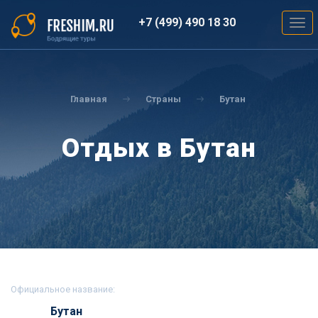
Перейти
к
+7 (499) 490 18 30
Togg
основному
navig
содержанию
Вы
здесь
Главная
Страны
Бутан
Отдых в Бутан
Официальное название:
Бутан