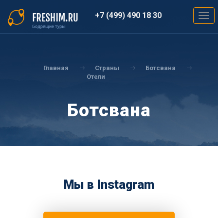
Перейти
к
+7 (499) 490 18 30
Togg
основному
navig
содержанию
Вы
здесь
Главная
Страны
Ботсвана
Отели
Ботсвана
Мы в Instagram