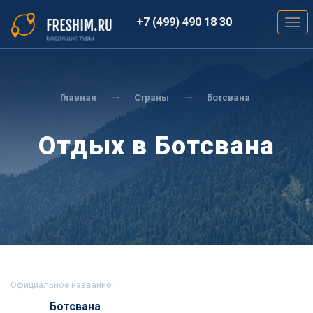
Перейти
к
+7 (499) 490 18 30
Togg
основному
navig
содержанию
Вы
здесь
Главная
Страны
Ботсвана
Отдых в Ботсвана
Официальное название:
Ботсвана