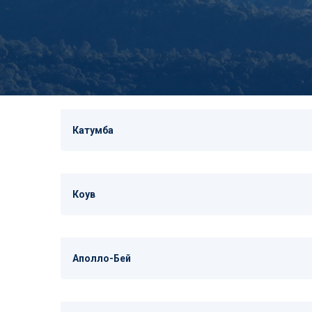
Катумба
Коув
Аполло-Бей