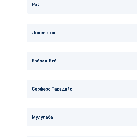
Рай
Лонсестон
Байрон-Бей
Серферс Парадайс
Мулулаба