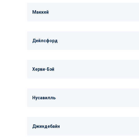
Маккей
Дейлсфорд
Херви-Бэй
Нусавилль
Джиндебайн