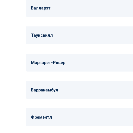
Балларэт
Таунсвилл
Маргарет-Ривер
Варранамбул
Фремэнтл