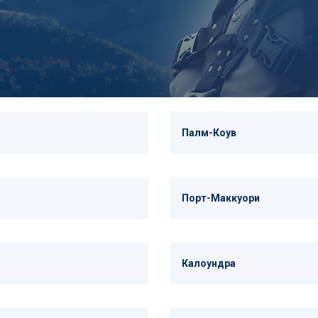
Палм-Коув
Порт-Маккуори
Калоундра