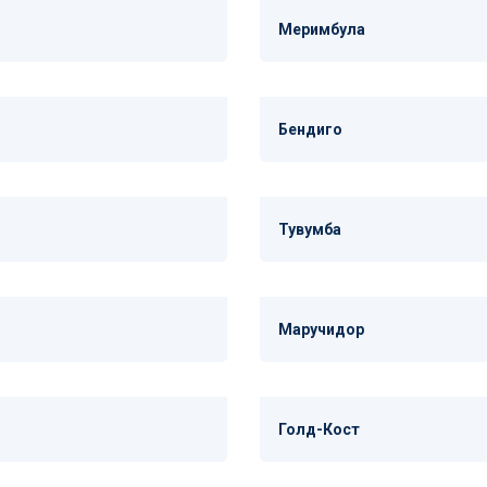
Меримбула
Бендиго
Тувумба
Маручидор
Голд-Кост