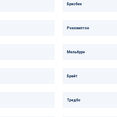
Брисбен
Рокхэмптон
Мельбурн
Брайт
Тредбо