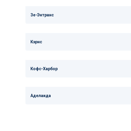
Зе-Энтранс
Кэрнс
Кофс-Харбор
Аделаида