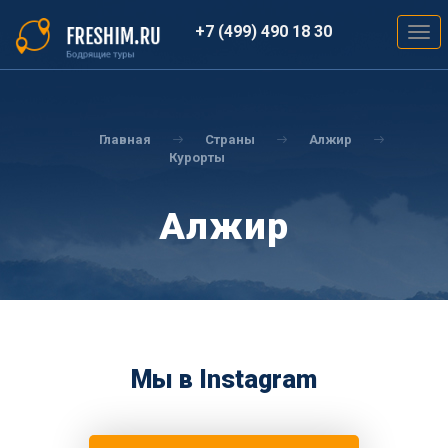
Перейти
к
+7 (499) 490 18 30
Togg
основному
navig
содержанию
Вы
здесь
Главная
Страны
Алжир
Курорты
Алжир
Мы в Instagram