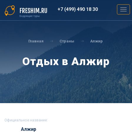
Перейти
к
+7 (499) 490 18 30
Togg
основному
navig
содержанию
Вы
здесь
Главная
Страны
Алжир
Отдых в Алжир
Официальное название:
Алжир