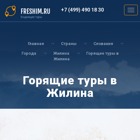
Перейти
к
+7 (499) 490 18 30
Togg
основному
navig
содержанию
Вы
здесь
Главная
Страны
Словакия
Города
Жилина
Горящие туры в
Жилина
Горящие туры в
Жилина